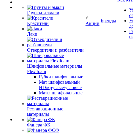
У
Грунты и эмали
о
Бренды
У
Красители
Акции
д
Г
Лаки
н
Отвердители и разбавители
Шлифовальные материалы
Flexifoam
Губки шлифовальные
Мат шлифовальный
HD/круглые/угловые
Маты шлифовальные
Реставрационные
материалы
Фанера ФК