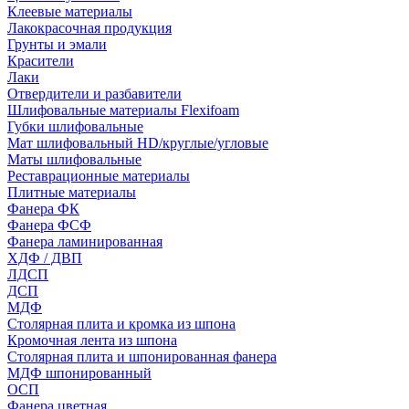
Клеевые материалы
Лакокрасочная продукция
Грунты и эмали
Красители
Лаки
Отвердители и разбавители
Шлифовальные материалы Flexifoam
Губки шлифовальные
Мат шлифовальный HD/круглые/угловые
Маты шлифовальные
Реставрационные материалы
Плитные материалы
Фанера ФК
Фанера ФСФ
Фанера ламинированная
ХДФ / ДВП
ЛДСП
ДСП
МДФ
Столярная плита и кромка из шпона
Кромочная лента из шпона
Столярная плита и шпонированная фанера
МДФ шпонированный
ОСП
Фанера цветная