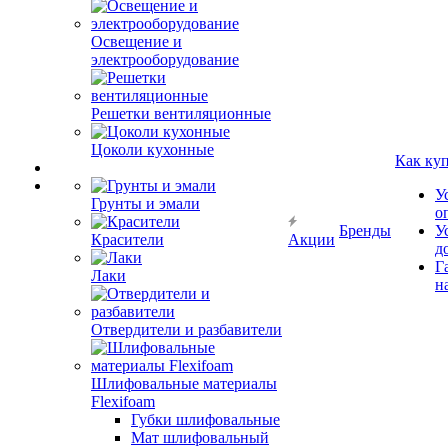
Освещение и
электрооборудование
Решетки вентиляционные
Цоколи кухонные
Как ку
У
Грунты и эмали
о
Бренды
У
Красители
Акции
д
Г
Лаки
н
Отвердители и разбавители
Шлифовальные материалы
Flexifoam
Губки шлифовальные
Мат шлифовальный