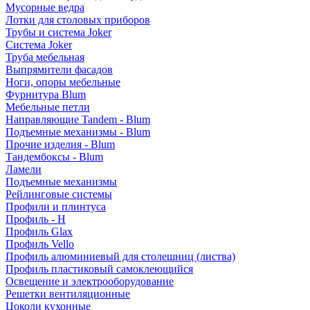
Мусорные ведра
Лотки для столовых приборов
Трубы и система Joker
Система Joker
Труба мебельная
Выпрямители фасадов
Ноги, опоры мебельные
Фурнитура Blum
Мебельные петли
Направляющие Tandem - Blum
Подъемные механизмы - Blum
Прочие изделия - Blum
Тандембоксы - Blum
Ламели
Подъемные механизмы
Рейлинговые системы
Профили и плинтуса
Профиль - H
Профиль Glax
Профиль Vello
Профиль алюминиевый для столешниц (листва)
Профиль пластиковый самоклеющийся
Освещение и электрооборудование
Решетки вентиляционные
Цоколи кухонные