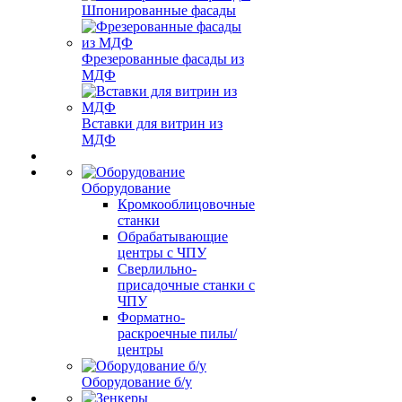
Шпонированные фасады
Фрезерованные фасады из
МДФ
Вставки для витрин из
МДФ
Оборудование
Кромкооблицовочные
станки
Обрабатывающие
центры с ЧПУ
Сверлильно-
присадочные станки с
ЧПУ
Форматно-
раскроечные пилы/
центры
Оборудование б/у